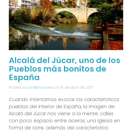
Alcalá del Júcar, uno de los
Pueblos más bonitos de
España
Posted by
La Manchuela
on
15 de abril de 2017
Cuando intentamos evocar los característicos
pueblos del interior de España, la imagen de
Alcalá del Júcar nos viene a la mente: calles
con poco espacio entre aceras, una iglesia en
forma de torre, además del característico